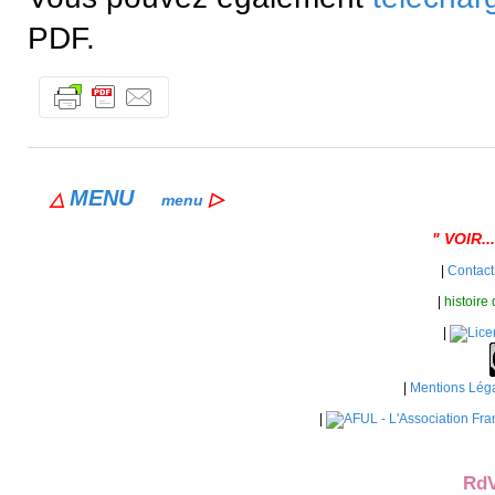
PDF.
MENU
△
▷
menu
" VOIR..
|
Contact
|
histoire
|
|
Mentions Lég
|
RdV